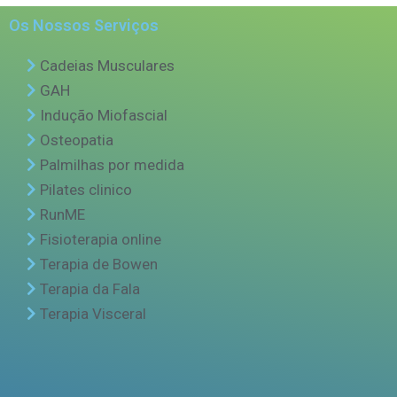
Os Nossos Serviços
Cadeias Musculares
GAH
Indução Miofascial
Osteopatia
Palmilhas por medida
Pilates clinico
RunME
Fisioterapia online
Terapia de Bowen
Terapia da Fala
Terapia Visceral